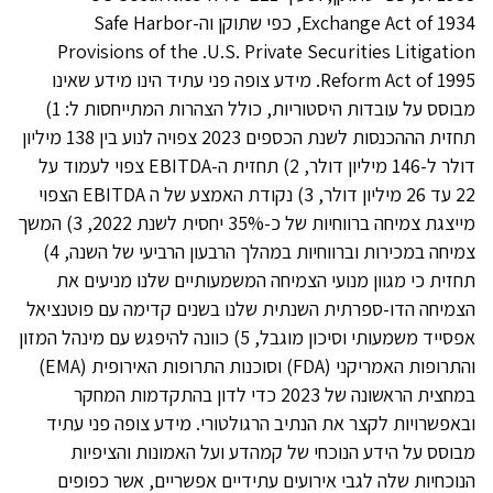
Exchange Act of 1934, כפי שתוקן וה-Safe Harbor
Provisions of the .U.S. Private Securities Litigation
Reform Act of 1995. מידע צופה פני עתיד הינו מידע שאינו
מבוסס על עובדות היסטוריות, כולל הצהרות המתייחסות ל: 1)
תחזית הההכנסות לשנת הכספים 2023 צפויה לנוע בין 138 מיליון
דולר ל-146 מיליון דולר, 2) תחזית ה-EBITDA צפוי לעמוד על
22 עד 26 מיליון דולר, 3) נקודת האמצע של ה EBITDA הצפוי
מייצגת צמיחה ברווחיות של כ-35% יחסית לשנת 2022, 3) המשך
צמיחה במכירות וברווחיות במהלך הרבעון הרביעי של השנה, 4)
תחזית כי מגוון מנועי הצמיחה המשמעותיים שלנו מניעים את
הצמיחה הדו-ספרתית השנתית שלנו בשנים קדימה עם פוטנציאל
אפסייד משמעותי וסיכון מוגבל, 5) כוונה להיפגש עם מינהל המזון
והתרופות האמריקני (FDA) וסוכנות התרופות האירופית (EMA)
במחצית הראשונה של 2023 כדי לדון בהתקדמות המחקר
ובאפשרויות לקצר את הנתיב הרגולטורי. מידע צופה פני עתיד
מבוסס על הידע הנוכחי של קמהדע ועל האמונות והציפיות
הנוכחיות שלה לגבי אירועים עתידיים אפשריים, אשר כפופים