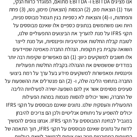
אנו מציגים EBITDA ו- EBITDA מתואם, המוגדר כרווח הנקי,
ועוד (1) הוצאות מס, (2) הכנסות (הוצאות) מימון, נטו, (3) פחת
והפחתות, ו-(4) והוצאות לא כספיות בגין תגמול מבוסס מניות,
היות ואנו משתמשים בנתונים כספיים אלו שאינם מבוססים על
תקני IFRS על מנת להעריך את הביצועים התפעוליים שלנו,
לטובת קבלת החלטות אופרטיביות ופיננסיות, ועל מנת לייצר
השוואה עקבית בין תקופות. הנהלת החברה מאמינה שמיידעים
אלו חשובים למשקיעים כיוון: (1) הם מאפשרים שקיפות רבה יותר
במדדים שמשמשים את ההנהלה בקבלת החלטות תפעוליות
ופיננסיות ומאפשרות למשקיעים מידע בעל ערך על רמת ביצועי
החברה בתחומי הליבה שלה, ו- (2) הם מנטרלים את ההשפעות על
סעיפים מסוימים אשר אין להם השפעה ישירה לפעילויות הליבה
של החברה, ואשר יכולים להסוות מגמות במהות הפעילות
התפעולית והעסקית שלנו. נתונים שאינם מבוססים על תקני IFRS
יכולים להשפיע על ניתוחים אנליטיים ולכן הם צריכים להיבחן
במגביל לבחינת המבוססים על תקני IFRS. אנחנו צופים להמשיך
לדווח על נתונים שאינם מבוססים על תקני IFRS, תוך התאמה של
הסעיפים המפורטים מטה ואנו צופים להמשיך לשאת בעלויות