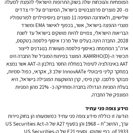
המומחיות והנוכחות שלה בשוק התרופות הישראלי להפצת למעלה
מ- 20 מוצרים פרמצבטיים בישראל, המיוצרים על ידי צדדים
שלישיים, ולאחרונה הוסיפה 11 מוצרים ביוסימילרים לפורטפוליו
מוצרי ההפצה בישראל, אשר, בכפוף לאישור EMA ומשרד
הבריאות הישראלי, צפויים להיות מושקים בישראל עד לשנת
2028. החברה הינה בעלים של מרכז איסוף פלסמה בטקסס,
ארה"ב המתמחה באיסוף פלסמה מעושרת בנוגדנים לייצור
תכשיר ה-KAMRHO(D). המוצר בפיתוח המוביל של החברה הינו
AAT באינהלציה לטיפול במחלת החסר בחלבון ה-AAT אשר נמצא
במחקר קליני פיבוטלי InnovAATe שלב 3, אקראי, כפול-סמיות,
מבוקר פלסבו. קרן פימי, קרן ההשקעות המובילה בישראל, היא
בעלת המניות הגדולה בחברה ומחזיקה כ- 21% מהון המניות
המונפק של החברה.
מידע צופה פני עתיד
הודעה זו כוללת מידע צופה פני עתיד כמשמעותו הן בחוק ניירות
ערך, התשכ"ח – 1968 והן בסעיף A27 של ה-US Securities Act
of 1933, כפי שתוקן, וסעיף E21 של ה-US Securities