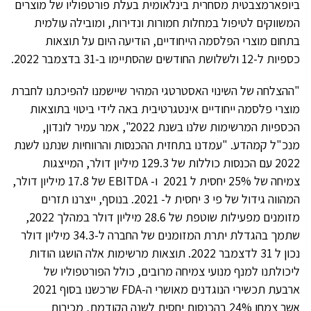
ביופארמצבטית מסחרית בינלאומית בעלת פורטפוליו של מוצרים
המשווקים לטיפול במחלות חמורות ונדירות, ומובילה עולמית
בתחום מוצרי הפלסמה הייחודיים, הודיעה היום על תוצאות
כספיות ל-12 ולשלושת החודשים שהסתיימו ב-31 בדצמבר 2022.
"ההצלחה של השינוי האסטרטגי המהיר שיישמנו להפיכתנו לחברת
מוצרי פלסמה ייחודיים אינטגרטיבית באה לידי ביטוי בתוצאות
הכספיות המרשימות שלנו בשנת 2022", אמר עמיר לונדון,
מנכ"ל קמהדע. "עמדנו בתחזית ההכנסות והרווחיות שנתנו לשנת
2022 עם הכנסות כוללות של 129.3 מיליון דולר, המייצגות
צמיחה של 25% יחסית ל 2021 ו- EBITDA של 17.8 מיליון דולר,
המהווה גידול של פי 3 יחסית ל- 2021. בנוסף, ייצרנו תזרים
מזומנים מפעילות שוטפת של 28.6 מיליון דולר במהלך 2022,
שתמך בהגדלת יתרת המזומנים של החברה ל-34.3 מיליון דולר
נכון ל 31 לדצמבר 2022. תוצאות מרשימות אלה הושגו הודות
ליכולתנו למנף מנועי צמיחה מרובים, כולל הפורטפוליו של
ארבעת תכשירי הנוגדנים מאושרי ה-FDA שרכשנו בסוף 2021
אשר צמחו 24% בהכנסות יחסית לשנה הקודמת, מכירות