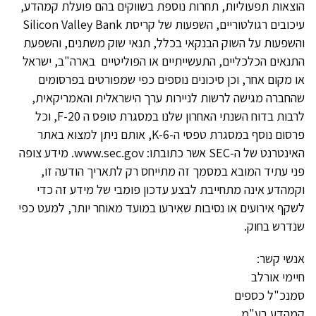
הוצאות תפעוליות, תחרות נוספת בשווקים בהם פועלת קמהדע,
עיכובים רגולטוריים, השפעות של קריסת Silicon Valley Bank
והשפעות על השוק הבנקאי בכלל, תנאי שוק משתנים, והשפעת
התנאים הכלכליים, התעשייתיים או הפוליטיים בארה"ב, ישראל
או מקום אחר, וכן סיכונים נוספים כפי שמפורטים בפרסומים
שהחברה מגישה לרשות לניירות ערך הישראלית והאמריקאית,
לרבות בדוח השנתי האחרון שלנו במסגרת טופס ה 20-F, וכל
פרסום נוסף במסגרת טפסי ה-6-K, אותם ניתן למצוא באתר
האינטרנט של ה-SEC אשר כתובתו: www.sec.gov. מידע צופה
פני עתיד המובא במסמך זה מתייחס רק לתאריך הודעה זו,
וקמהדע אינה מתחייבת לבצע עדכון פומבי של מידע זה כדי
לשקף אירועים או נסיבות שאירעו במועד מאוחר יותר, למעט כפי
שנדרש בחוק.
אנשי קשר:
חיימי אורלב
סמנכ"ל כספים
קמהדע בע"מ