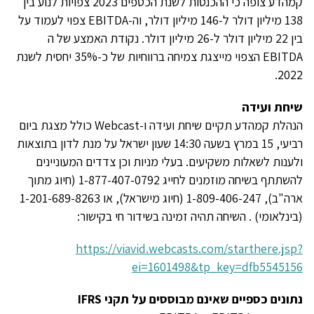
קמהדע צופה כי ההכנסות לשנת הכספים 2023 צפויות לנוע בין
138 מיליון דולר ל-146 מיליון דולר, וה-EBITDA צפוי לעמוד על
בין 22 מיליון דולר ל-26 מיליון דולר. נקודת האמצע של ה
EBITDA הצפוי מייצגת צמיחה ברווחיות של כ-35% יחסית לשנת
2022.
שיחת ועידה
הנהלת קמהדע תקיים שיחת ועידה ו-Webcast כולל מצגת ביום
רביעי, 15 במרץ בשעה 14:30 שעון ישראל על מנת לדון בתוצאות
ולענות לשאלות משקיעים. בעלי מניות וכן צדדים המעוניינים
להשתתף בשיחה מוזמנים לחייג 1-877-407-0792 (חיוג מתוך
ארה"ב), 1-809-406-247 (חיוג מישראל), או 1-201-689-8263
(בינלאומי) . השיחה תהיה זמינה בשידור חי בקישור:
https://viavid.webcasts.com/starthere.jsp?
ei=1601498&tp_key=dfb5545156
נתונים כספיים שאינם מבוססים על תקני
IFRS