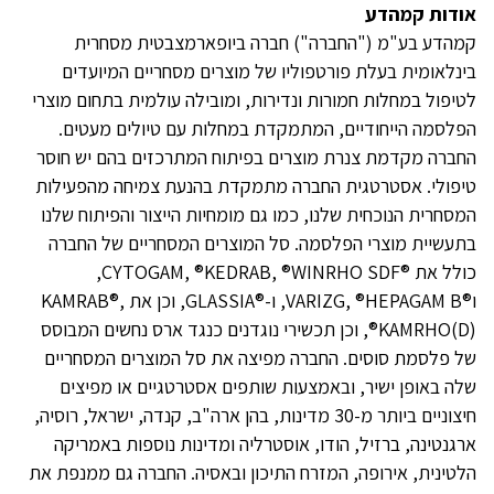
אודות קמהדע
קמהדע בע"מ ("החברה") חברה ביופארמצבטית מסחרית
בינלאומית בעלת פורטפוליו של מוצרים מסחריים המיועדים
לטיפול במחלות חמורות ונדירות, ומובילה עולמית בתחום מוצרי
הפלסמה הייחודיים, המתמקדת במחלות עם טיולים מעטים.
החברה מקדמת צנרת מוצרים בפיתוח המתרכזים בהם יש חוסר
טיפולי. אסטרטגית החברה מתמקדת בהנעת צמיחה מהפעילות
המסחרית הנוכחית שלנו, כמו גם מומחיות הייצור והפיתוח שלנו
בתעשיית מוצרי הפלסמה. סל המוצרים המסחריים של החברה
כולל את ®CYTOGAM, ®KEDRAB, ®WINRHO SDF,
ו®VARIZG, ®HEPAGAM B, ו-®GLASSIA, וכן את KAMRAB®,
KAMRHO(D)®, וכן תכשירי נוגדנים כנגד ארס נחשים המבוסס
של פלסמת סוסים. החברה מפיצה את סל המוצרים המסחריים
שלה באופן ישיר, ובאמצעות שותפים אסטרטגיים או מפיצים
חיצוניים ביותר מ-30 מדינות, בהן ארה"ב, קנדה, ישראל, רוסיה,
ארגנטינה, ברזיל, הודו, אוסטרליה ומדינות נוספות באמריקה
הלטינית, אירופה, המזרח התיכון ובאסיה. החברה גם ממנפת את