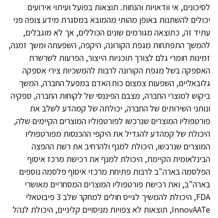
לסיכונים, אי וודאויות והנחות. תוצאות בפועל ועיתוי אירועים
יכולים להשתנות באופן מהותי מהמובא במסגרת מידע צופה פני
עתיד זה, כתוצאה מגורמים שונים הכוללים, אך לא מוגבלים,
להמשך התפתחות מגפת הקורונה, היקפה, השפעתה ומשך זמנה,
זמינות חומרי גלם לצורך תוכניות הייצור, הפרעות לשרשרת
האספקה בשל מגפת הקורונה לרבות להמשכיות צירי אספקה
גלובאליים, השפעות צמצום כוח האדם במפעל החברה, המשך
ביקוש למוצרי החברה, מצבם הפיננסי של לקוחות החברה, ספקיה
ונותני השירותים של החברה, יכולתה של קמהדע לשלב את
פורטפוליו המוצרים שנרכשו לפורטפוליו המוצרים הקיימים שלה,
היכולת של קמהדע להגדיל את היקפי ההכנסות מפורטפוליו
המוצרים שנרכשו, היכולת למנף ולהרחיב את רשת ההפצה
הבינלאומית הקיימת, היכולת למנף את רכישת מרכז איסוף
הפלסמה בארה"ב לרבות פתיחת מרכזי איסוף פלסמה נוספים
בארה"ב, ואת רכישת פורטפוליו המוצרים המסחריים מאושרי
FDA, היכולת להמשיך לגייס חולים למחקר שלב 3 פיבוטאלי
InnovAATe, תוצאות לא צפויות מניסויים קליניים, היכולת לנהל