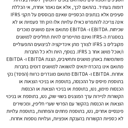
דומות בעתיד. בהתאם לכך, אלא אם נאמר אחרת, אי הכללת
סעיפים אלא בנתונים הכספיים שאינם מבוססים על תקני IFRS
אינה צריכה להתפרש כאילו עלויות אלו הינן חד פעמיות או לא
שכיחות. EBITDA ו- EBITDA מתואם אינם מושגים מוכרים
במסגרת ה-IFRS ואינם מתיימרים להיות תחליפים למושגים
מקובלים ב IFRS לצורך מתן אינדיקציה לביצועים התפעוליים
ו/אוכל מושג אחר ב IFRS. בנוסף, היות ולא כל החברות
משתמשות באותן מושגים ותחשיבים, הצגת EBITDA ו- EBITDA
מתואם אינו בהכרח יתאים להשוואה למושגים דומים בחברות
אחרות. EBITDA ו- EBITDA מתואם מוגדרים כרווח (הפסד) נקי
בתוספת מיסים על ההכנסה, בתוספת או בניכוי הוצאות או
הכנסות מימון, נטו, בתוספת או בניכוי הוצאות או הכנסות
הקשורות לניירות ערך המוצגים בשווי שוק, נטו, בתוספת או בניכוי
הוצאות או הכנסות בהקשר עם הפרשי שערי חליפין, ומכשירים
פיננסיים אחרים, נטו, בתוספת פחתים והפחתות, בתוספת עלויות
לא כספיות הקשורות בהענקת אופציות, ועלויות נוספות אחרות.