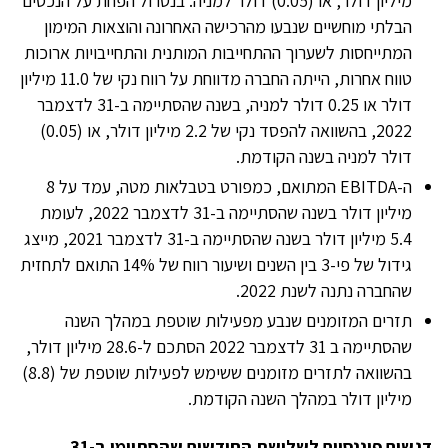
מיליון דולר, או (0.05) דולר למניה. בנטרול הפחת על הנכסים
הבלתי מוחשיים שנבעו מהרכישה האחרונה והוצאות המימון
המתייחסות לשערוך ההתחייבות המותנית והתחייבויות ארוכות
טווח אחרות, הייתה החברה מדווחת על רווח נקי של 11.0 מיליון
דולר או 0.25 דולר למניה, בשנה שהסתיימה ב-31 לדצמבר
2022, בהשוואה להפסד נקי של 2.2 מיליון דולר, או (0.05)
דולר למניה בשנה הקודמת.
ה-EBITDA המתואם, כמפורט בטבלאות מטה, עמד על 8
מיליון דולר בשנה שהסתיימה ב-31 לדצמבר 2022, לעומת
5.4 מיליון דולר בשנה שהסתיימה ב-31 לדצמבר 2021, מייצג
גידול של פי-3 בין השנים ושיעור רווח של 14% התואם לתחזית
שהחברה נתנה לשנת 2022.
תזרים המזומנים שנבע מפעילות שוטפת במהלך השנה
שהסתיימה ב 31 לדצמבר 2022 הסתכם ל-28.6 מיליון דולר,
בהשוואה לתזרים מזומנים ששימש לפעילות שוטפת של (8.8)
מיליון דולר במהלך השנה הקודמת.
דגשים פיננסיים לשלושת החודשים שהסתיימו ב-31