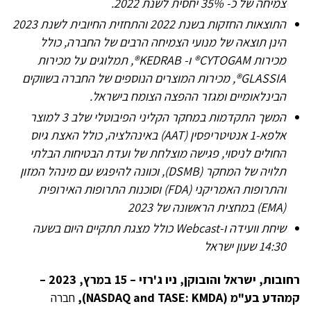
צמיחה של כ- 35% יחסית לשנת 2022.
התוצאות
החזקות
בשנת
2022
והתחזית
החיובית
לשנת
2023
הינן תוצאה של
מנועי הצמיחה הרבים של החברה, כולל
מכירות
CYTOGAM®
ו-
KEDRAB®
, תמלוגים על מכירות
GLASSIA®
, מכירות המוצרים הנוספים של החברה בשווקים
הבינלאומיים ומגזר ההפצה הצומח בישראל.
המשך התקדמות במחקר הקליני הפיבוטלי שלב 3 למוצר
אלפא-1 אנטיטריפסין (
AAT
) באינהלציה, כולל האצת גיוס
החולים לניסוי, פגישה מוצלחת של ועדת הבטיחות הבלתי
תלויה של המחקר (
DSMB
), וכוונה להיפגש עם מינהל המזון
והתרופות האמריקני (
FDA
) וסוכנות התרופות האירופית
(
EMA
) במחצית הראשונה של 2023
שיחת וועידה ו-
Webcast
כולל מצגת תתקיים היום בשעה
14:30 שעון ישראל
רחובות, ישראל והובוקן, ניו ג'רזי – 15 במרץ,
2023
–
קמהדע בע"מ (
NASDAQ and TASE: KMDA
),
חברה