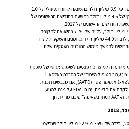
"במהלך תשעת החודשים הראשונים של 2018, הרווח התפעולי שלנו עמד על 3.9 מיליון דולר בהשוואה לרווח תפעולי של 1.0
מיליון דולר בתקופה המקבילה אשתקד. בנוסף, אנו מדווחים על רווח נקי של 4.6 מיליון דולר בתשעת החודשים הראשונים של
2018, עלייה משמעותית לעומת רווח נקי של 0.6 מיליון דולר במהלך תשעת החודשים הראשונים של 2017.
המתואם בתשעת החודשים הראשונים של 2018 עמד על 7.4 מיליון דולר, עלייה של 71% בהשוואה לתקופה
המקבילה ב-2017. כמו כן, אנו ממשיכים לשמור על צבר מזומנים חזק, לרבות 44.9 מיליון דולר מזומנים והשקעות לטווח
דרושים להמשך מימוש התוכנית העסקית שלנו"
 מהוועדה למוצרים רפואיים לשימוש אנושי של סוכנות
התרופות האירופאית בנוגע לתוכנית שלנו למחקר הפיבוטלי שלב 3 המוצע עבור הטיפול הייחודי של החברה באלפא-1
סין (
AATD
), אנו מגבשים תכנית
 לקדם את הדיונים עם ה-
FDA
על מנת להגיע
ת ה-
AAT
הניתן בשאיפה" סיכם מר לונדון.
ההכנסה הכוללת עמדה על 15.0 מיליון דולר ברבעון השלישי של 2018, ירידה של 35% מ-22.9 מיליון דולר שנרשמו