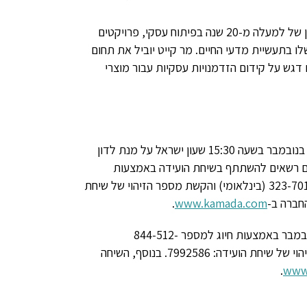
למר קייט ניסיון של למעלה מ-20 שנה בפיתוח עסקי, פרויקטים
ו בתעשיית מדעי החיים. מר קייט יוביל את תחום
גש על קידום הזדמנויות עסקיות עבור מוצרי
הנהלת קמהדע תקיים שיחת ועידה עם קהילת המשקיעים ביום שני, 12 בנובמבר בשעה 15:30 שעון ישראל על מנת לדון
רים רשאים להשתתף בשיחת הועידה באמצעות
323-70
(בינלאומי) והקשת מספר הזיהוי של שיחת
חברה ב-
www.kamada.com
.
844-512-
וי של שיחת הועידה:
7992586
. בנוסף, השיחה
.
www