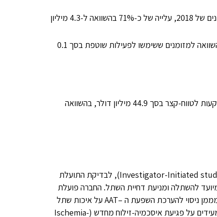
מתואם עמד על 7.4 מיליון דולר בתשעת החודשים הראשונים של 2018, עלייה של כ-71% בהשוואה ל-4.3 מיליון
תזרים מזומנים שנבע מפעילות שוטפת עמד על 4.2 מיליון דולר בהשוואה למזומנים ששימשו לפעילות שוטפת בסך 0.1
נכון ל-30 בספטמבר, 2018, לחברה יתרות מזומנים, שווי מזומנים והשקעות לטווח-קצר בסך 44.9 מיליון דולר, בהשוואה
Investigator-Initiated stu
), לבדיקת התועלת
מיועד להשתלה ומניעת דחיית השתל. החברה פועלת
מממן ניסוי להערכת השפעת ה –
AAT
על איכות שתל
מעידים על פגיעת איסכמיה-זילוח מחדש (
Ischemia-