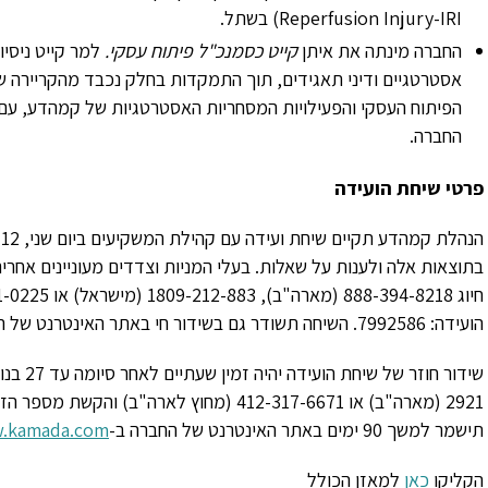
Reperfusion Injury-IRI
) בשתל.
החברה מינתה את איתן
קייט כסמנכ"ל פיתוח עסקי.
אסטרטגיים ודיני תאגידים, תוך התמקדות בחלק נכבד מהקריירה של
הפיתוח העסקי והפעילויות המסחריות האסטרטגיות של קמהדע, עם ד
החברה.
פרטי שיחת הועידה
בתוצאות אלה ולענות על שאלות. בעלי המניות וצדדים מעוניינים אח
חיוג
888-394-8218
(מארה"ב),
1809-212-883
(מישראל) או
1-0225
הועידה:
7992586
. השיחה תשודר גם בשידור חי באתר האינטרנט של ה
שידור חוזר של שיחת הועידה יהיה זמין שעתיים לאחר סיומה עד 27 בנובמבר באמצעות חיוג למספר
2921
(מארה"ב) או
412-317-6671
(מחוץ לארה"ב) והקשת מספר הזיה
תישמר למשך 90 ימים באתר האינטרנט של החברה ב-
.kamada.com
הקליקו
כאן
למאזן הכולל