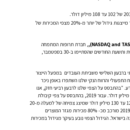
החברה חוזה מכירות של 125 עד 130 מיליון דולר לשנת 2019, אשר מייצגות גידול של יותר מ-20% מצפי המכירות של
NASDAQ and TAS
),
, חברת תרופות המתמחה
במוצרים מבוססי פלסמה, מדווחת היום על התוצאות הכספיות לשלושת ותשעת החודשים שהסתיימו ב-30 בספטמבר,
תי ברבעון השלישי משביתת העובדים במפעל הייצור
מה, הרי במשך תשעת החודשים הראשונים של 2018, הרווח התפעולי והרווח הנקי שלנו השתפרו באופן ניכר
 "בהתבסס על הצפי שלנו לרבעון רביעי חזק, אנו
מאשררים את תחזית המכירות השנתית שלנו ל-2018 של 102 עד 108 מיליון דולר. עבור 2019, בהתבסס על צפי קיבולת
הייצור שלנו וזמינות המוצרים, אנו צופים סך הכנסות כולל בטווח של 125 עד 130 מיליון דולר שמיצג צמיחה של למעלה מ-20
אחוזים בהשוואה לסך ההכנסות הצפויות בשנת 2018. צפי ההכנסות ל-2019 מורכב מכ- 80% מכירות מגזר המוצרים
 בישראל. הגידול הצפוי נובע בעיקר מגידול במכירות