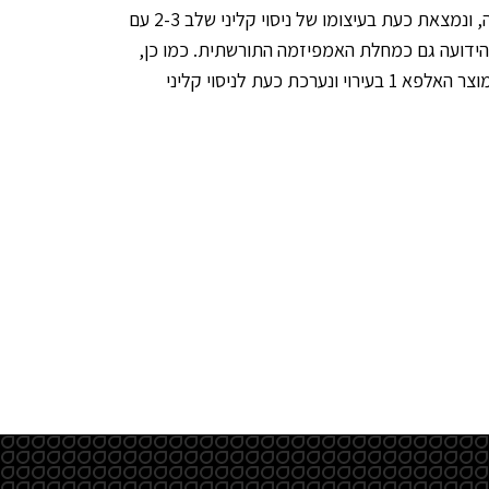
קמהדע מפתחת את מוצר ה"דור הבא", מוצר ה- AAT הניתן באינהלציה, ונמצאת כעת בעיצומו של ניסוי קליני שלב 2-3 עם
מחלת החסר הגנטי באלפא 1 אנטיטריפסין, הידועה גם כמחלת האמפיזמה התורשתית. כמו כן,
קמהדע סיימה בהצלחה ניסוי קליני שלב 1-2 לטיפול בסוכרת נעורים במוצר האלפא 1 בעירוי ונערכת כעת לניסוי קליני