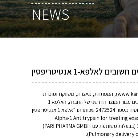
NEWS
ם לאלפא-1 אנטיטריפסין
נס ציונה, 24 ביוני 2013 – חברת הביופרמצבטיקה קמהדע (www.kamada.com), המפתחת, מייצרת, משווקת ומוכרת
תרופות ייחודיות להצלת חיים, הודיעה היום על קבלת שני פטנטים חשובים עבור המוצר החדשני של החברה, האלפא 1
אנטיטריפסין (AAT), לטיפול במחלות נשימה. קמהדע קיבלה פטנט ברוסיה מספר 2472524 שכותרתו "אלפא 1 אנטיטריפסין
 (Alpha-1 Antitrypsin for treating exacerbation episodes of
pulmonary diseases) ופטנט נוסף באוסטרליה מספר 2007213344 (בבעלות משותפת עם PARI PHARMA GMBH)