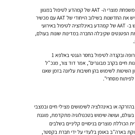
שני פטנטים חדשים אלו מתווספים לפורטפוליו הקניין הרוחני החזק של משפחת מוצרי ה- AAT של קמהדע לטיפול במגוון
מחלות ריאתיות בעזרת מתן AAT באינהלציה. הפטנט באוסטרליה מדגיש את החדשנות בשילוב הייחודי של AAT עם מכשיר
ה- eFlow באינהלציה. הפטנט החדש שהתקבל ברוסיה מתייחס לשימוש ב- AAT של קמהדע באינלהציה לטיפול באירועי
ת הפטנטים שקיבלה החברה במדינות שונות בעולם,
"מוצר ה- AAT באינהלציה נמצא בשלבי ניסויים קליניים מתקדמים באירופה ובקנדה לטיפול בחסר הגנטי באלפא 1
יאה מסכנות חיים בקרב מבוגרים", אמר דוד צור, מנכ"ל
 השיטות לשימוש בהן חשיבות עליונה בזמן שאנו
 בהזרקה או באינהלציה לשימושים מצילי חיים ובמצבי
החברה מייצרת כ-10 תרופות המשווקות בכ-15 מדינות בעולם, ועושה שימוש בטכנולוגיה מתקדמת, מוגנת
ת הכוללת מוצרים בניסויים קליניים בשלבים
המשך לפיתוח ה- GLASSIA™, שאושרה ע"י ה- FDA ומשווקת בארה"ב באופן בלעדי על ידי חברת בקסטר,